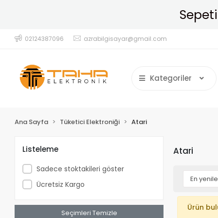
Sepeti
02124387096
azrabilgisayar@gmail.com
Kategoriler
Ana Sayfa
Tüketici Elektroniği
Atari
Listeleme
Atari
Sadece stoktakileri göster
Ücretsiz Kargo
Ürün bu
Seçimleri Temizle