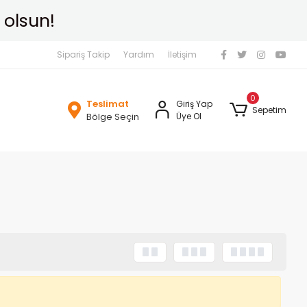
 olsun!
Sipariş Takip
Yardım
İletişim
0
Teslimat
Giriş Yap
Sepetim
Bölge Seçin
Üye Ol