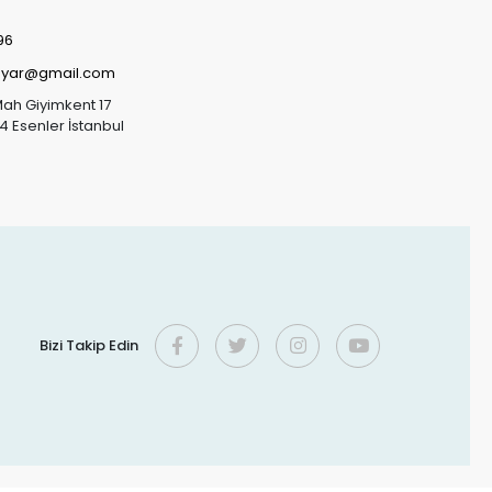
96
sayar@gmail.com
Mah Giyimkent 17
4 Esenler İstanbul
Bizi Takip Edin