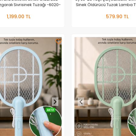
garalı Sivrisinek Tuzağı -6020-
Sinek Öldürücü Tuzak Lamba T
Stantlı
Sepete Ekle
Sepete
1,199.00 TL
579.90 TL
Adet
Adet