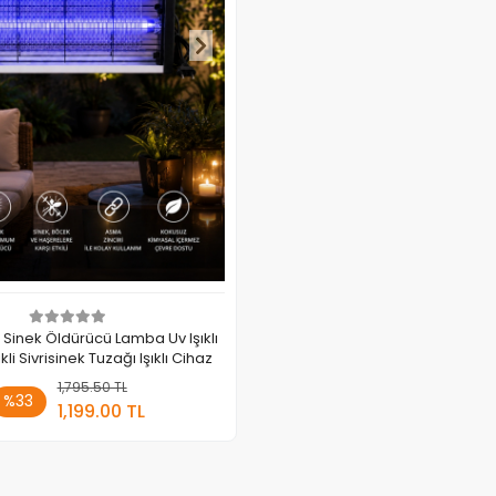
 Sinek Öldürücü Lamba Uv Işıklı
ktrikli Sivrisinek Tuzağı Işıklı Cihaz
1,795.50 TL
Sepete Ekle
%33
1,199.00 TL
Adet