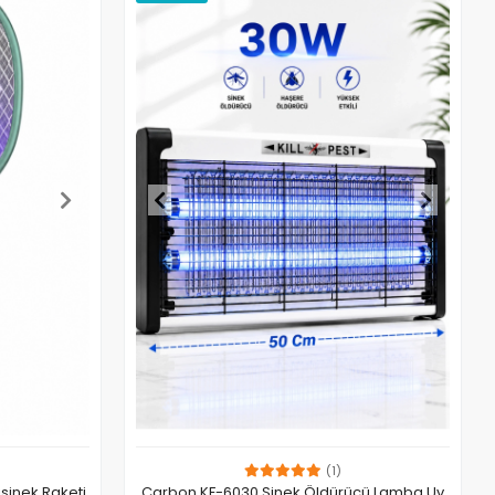
(1)
risinek Raketi
Carbon KF-6030 Sinek Öldürücü Lamba Uv