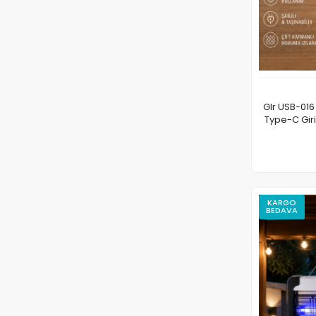
Glr USB-016 
Type-C Girişli Sivrisinek ve Sinek 
KARGO
BEDAVA