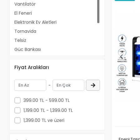
Vantilatör
El Feneri
Elektronik Ev Aletleri
Tornavida
Telsiz
Güç Bankası
Sinek Öldürücü
Fiyat Aralıkları
Ağız Bakım Ürünleri
Fotograf Makinası
-
Takip Cihazı
399.00 TL - 599.00 TL
1,199.00 TL - 1,399.00 TL
1,399.00 TL ve üzeri
Enerji Tasa