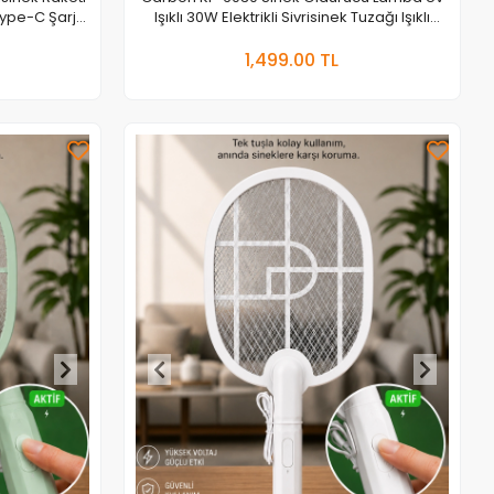
ype-C Şarjlı
Işıklı 30W Elektrikli Sivrisinek Tuzağı Işıklı
Cihaz
 Ekle
Sepete Ekle
1,499.00 TL
Adet