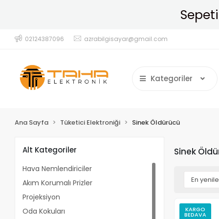
02124387096
azrabilgisayar@gmail.com
Kategoriler
Ana Sayfa
Tüketici Elektroniği
Sinek Öldürücü
Alt Kategoriler
Sinek Öld
Hava Nemlendiriciler
Akım Korumalı Prizler
Projeksiyon
KARGO
Oda Kokuları
BEDAVA