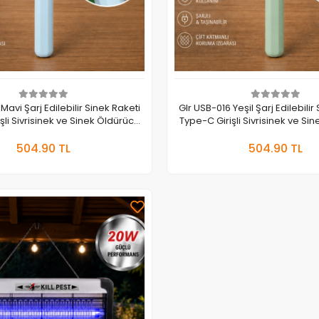
Mavi Şarj Edilebilir Sinek Raketi
Glr USB-016 Yeşil Şarj Edilebilir
Öldürücü
Type-C Girişli Sivrisinek ve Sinek Öldürücü
Raket
Raket
Sepete Ekle
Sepete
504.90 TL
504.90 TL
Adet
Adet