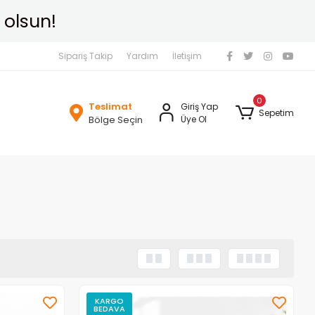
Sipariş Takip
Yardım
İletişim
0
Teslimat
Giriş Yap
Sepetim
Bölge Seçin
Üye Ol
KARGO
BEDAVA