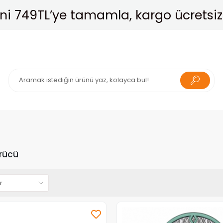
Havale ile Öde, %4 Daha Ucuza Al!
ürücü