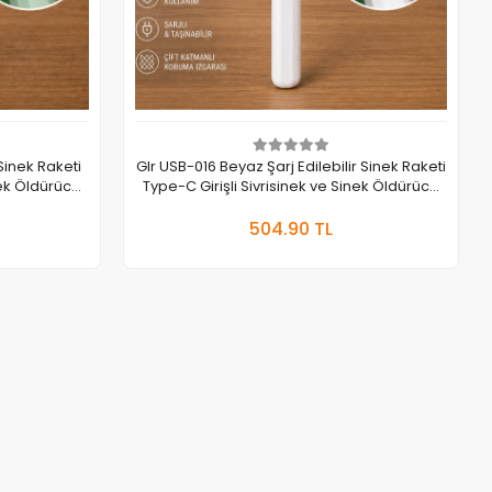
 Sinek Raketi
Glr USB-016 Beyaz Şarj Edilebilir Sinek Raketi
Type-C Girişli Sivrisinek ve Sinek Öldürücü
Raket
 Ekle
Sepete Ekle
504.90 TL
Adet