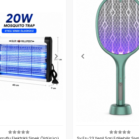
rruflu Elektrikli Sinek Öldürücü
Sy Es-23 Yeşil Şarj Edilebilir Siv