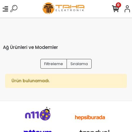
Sepetini 749TL’ye tamamla, kargo ücretsiz
0
olsun!
Ağ Ürünleri ve Modemler
Filtreleme
Sıralama
Ürün bulunamadı.