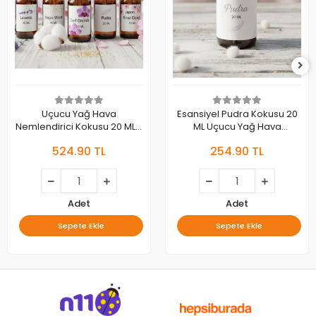
Uçucu Yağ Hava
Esansiyel Pudra Kokusu 20
Nemlendirici Kokusu 20 ML 5
ML Uçucu Yağ Hava
Li Set Lavanta / Japon Kirazı
Nemlendirici Aroma
524.90 TL
254.90 TL
/ Pudra / Magic Word /Zarif
Difüzörü Kokusu
Orchıde
Adet
Adet
Sepete Ekle
Sepete Ekle