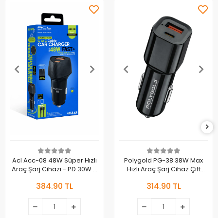
Acl Acc-08 48W Süper Hızlı
Polygold PG-38 38W Max
Araç Şarj Cihazı - PD 30W +
Hızlı Araç Şarj Cihaz Çift
QC 3.0 18W Çift Port
Çıkışlı Type-C ve USB
384.90 TL
314.90 TL