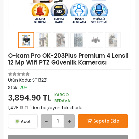
O-kam Pro OK-203Plus Premium 4 Lensli
12 Mp Wifi PTZ Güvenlik Kamerası
Ürün Kodu:
ST13221
Stok:
20+
KARGO
3,894.90 TL
BEDAVA
1,428.13 TL 'den başlayan taksitlerle
Sepete Ekle
Adet