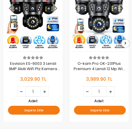
Esvision ES-9003 3 Lensli
O-kam Pro OK-231Plus
9MP Akıllı WiFi Ptz Kamera
Premium 4 Lensli 12 Mp Wifi
Gece Görüşlü Güvenlik
PTZ Güvenlik Kamerası
3,029.90 TL
3,989.90 TL
Kamerası
Adet
Adet
Sepete Ekle
Sepete Ekle