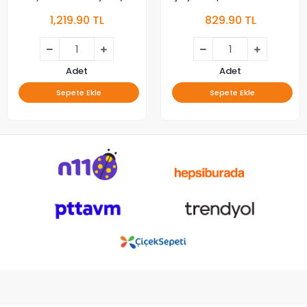
ve Bluetooth Hoparlör Gece
Lümen Vintage Fener
1,219.90 TL
829.90 TL
Lambası
Adet
Adet
Sepete Ekle
Sepete Ekle