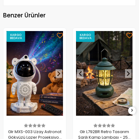
Benzer Ürünler
KARGO
KARGO
BEDAVA
BEDAVA
Glr MXS-003 Uzay Astronot
Glr L792BR Retro Tasarım
Gökyüzü Lazer Projeksiyon
Şarjlı Kamp Lambası - 250