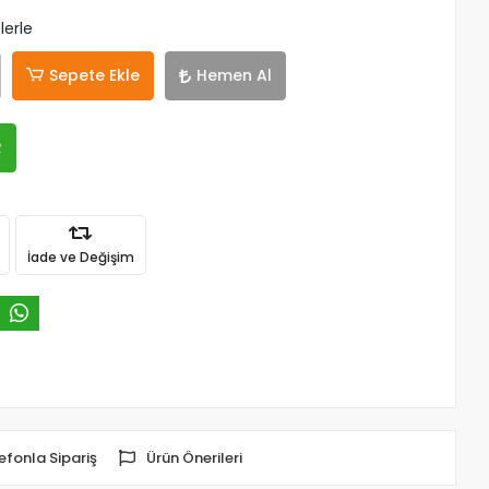
lerle
Sepete Ekle
Hemen Al
R
İade ve Değişim
efonla Sipariş
Ürün Önerileri