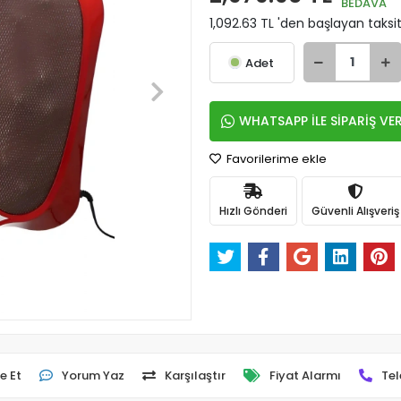
BEDAVA
1,092.63 TL 'den başlayan taksit
Adet
WHATSAPP İLE SİPARİŞ VE
Favorilerime ekle
Hızlı Gönderi
Güvenli Alışveriş
e Et
Yorum Yaz
Karşılaştır
Fiyat Alarmı
Tel