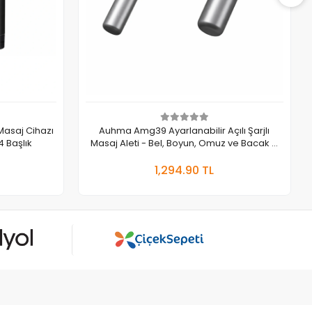
Masaj Cihazı
Auhma Amg39 Ayarlanabilir Açılı Şarjlı
 Başlık
Masaj Aleti - Bel, Boyun, Omuz ve Bacak 4
Farklı Başlık
 Ekle
Sepete Ekle
1,294.90 TL
Adet