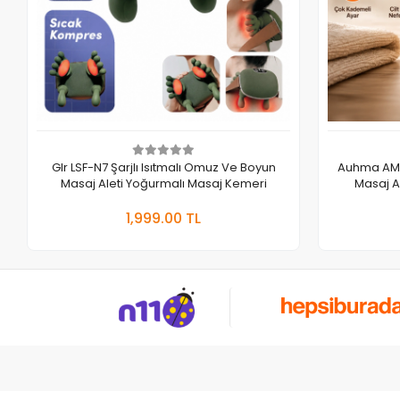
Glr LSF-N7 Şarjlı Isıtmalı Omuz Ve Boyun
Auhma AMG40
Masaj Aleti Yoğurmalı Masaj Kemeri
Masaj Al
Kad
Sepete Ekle
1,999.00 TL
Adet