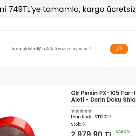
Havale ile Öde, %4 Daha Ucuza Al!
Glr Pinxin PX-105 Far
Aleti - Derin Doku Shi
Ürün Kodu:
ST13037
Stok:
6
KARGO
2,979.90 TL