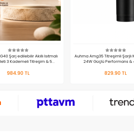
 Şarj edilebilir Akıllı Isıtmalı
Auhma Amg35 Titreşimli Şarjlı 
eti 3 Kademeli Titreşim & 5
24W Güçlü Performans & 4
emeli Isı Ayarlı Bileklik
Sepete Ekle
Sepete
984.90 TL
829.90 TL
Adet
Adet