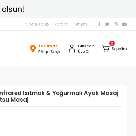
Sipariş Takip
Yardım
İletişim
0
Teslimat
Giriş Yap
Sepetim
Bölge Seçin
Üye Ol
-Infrared Isıtmalı & Yoğurmalı Ayak Masaj
atsu Masaj