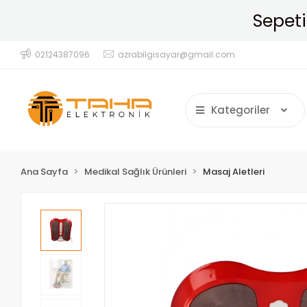
02124387096
azrabilgisayar@gmail.com
Kategoriler
Ana Sayfa
Medikal Sağlık Ürünleri
Masaj Aletleri