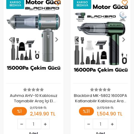
KARGO
KARGO
BEDAVA
BEDAVA
Auhma AHV-10 Kablosuz
Blackbird MK-5802 16000PA
Taşınabilir Araç İçi El
Katlanabilir Kablosuz Araç
Süpürgesi | 15000PA Güçlü
Süpürgesi | 3 Kademeli Güç
2,172.58 TL
2,172.58 TL
%1
%31
Vakum
| Şarjlı El Süpürgesi
2,149.90 TL
1,504.90 TL
Adet
Adet