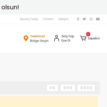
 olsun!
Sipariş Takip
Yardım
İletişim
0
Teslimat
Giriş Yap
Sepetim
Bölge Seçin
Üye Ol