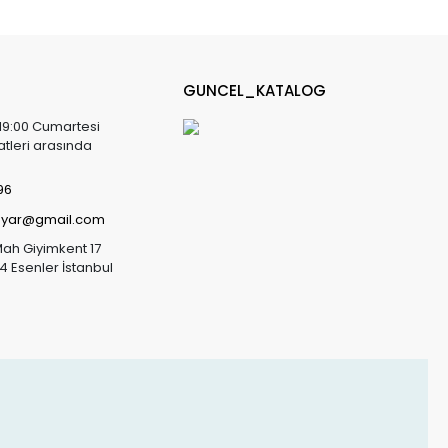
GUNCEL_KATALOG
 19:00 Cumartesi
atleri arasında
96
sayar@gmail.com
Mah Giyimkent 17
4 Esenler İstanbul